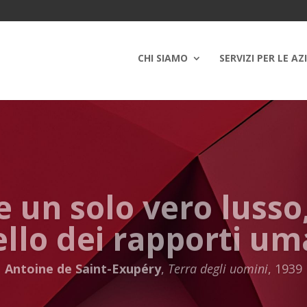
CHI SIAMO
SERVIZI PER LE AZ
e un solo vero lusso
llo dei rapporti um
Antoine de Saint-Exupéry
,
Terra degli uomini
, 1939